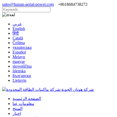
sales@hunan-aerial-power.com
+8618684738272
لغة
عربي
English
हिंदी
Català
Čeština
українська
Español
Melayu
magyar
slovenščina
íslenska
Български
Lietuvių
الصفحة الرئيسية
معلومات عنا
المنتج
اخبار