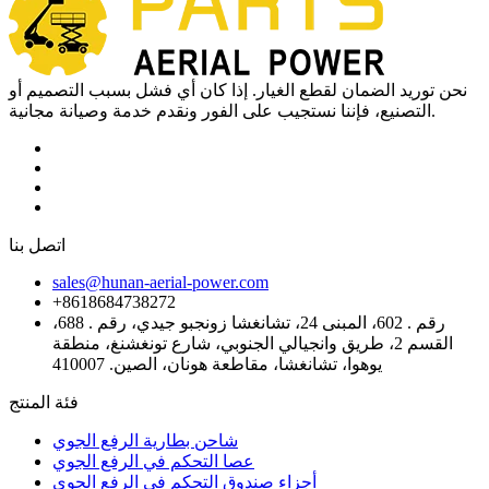
نحن توريد الضمان لقطع الغيار. إذا كان أي فشل بسبب التصميم أو
التصنيع، فإننا نستجيب على الفور ونقدم خدمة وصيانة مجانية.
اتصل بنا
sales@hunan-aerial-power.com
+8618684738272
رقم . 602، المبنى 24، تشانغشا زونجبو جيدي، رقم . 688،
القسم 2، طريق وانجيالي الجنوبي، شارع تونغشنغ، منطقة
يوهوا، تشانغشا، مقاطعة هونان، الصين. 410007
فئة المنتج
شاحن بطارية الرفع الجوي
عصا التحكم في الرفع الجوي
أجزاء صندوق التحكم في الرفع الجوي