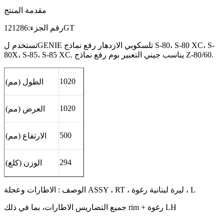
مقدمة المنتج
رقم الجزء:121286GT
تستخدم لGENIE تلسكوبي الازدهار رفع نماذج S-80، S-80 XC، S-
80X، S-85، S-85 XC. يناسب جيني التعبير بوم رفع نماذج Z-80/60.
1020
الطول (مم)
1020
العرض (مم)
500
الارتفاع (مم)
294
الوزن (كلغ)
الوصف : الاطارات وعجلة ASSY ، RT ، ليرة لبنانية رغوة ، L
جميع التضاريس الاطارات، بما في ذلك rim + رغوة LH