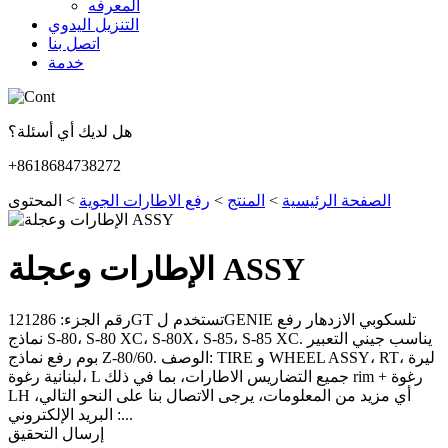
المعرفه
التنزيل اليدوي
اتصل بنا
خدمة
هل لديك أي أسئلة؟
+8618684738272
الصفحة الرئيسية
>
المنتج
>
رفع الاطارات الجوية
>
المحتوى
الإطارات وعجلة ASSY
رقم الجزء: 121286GT تستخدم لGENIE تلسكوبي الازدهار رفع
نماذج S-80، S-80 XC، S-80X، S-85، S-85 XC. يناسب جيني التعبير
بوم رفع نماذج Z-80/60. الوصف: TIRE و WHEEL ASSY، RT، ليرة
لبنانية رغوة، L جميع التضاريس الاطارات، بما في ذلك rim + رغوة
LH أي مزيد من المعلومات، يرجى الاتصال بنا على النحو التالي،
البريد الإلكتروني :...
إرسال التحقيق